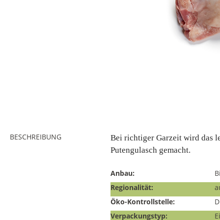
BESCHREIBUNG
Bei richtiger Garzeit wird das
Putengulasch gemacht.
Anbau:
B
Regionalität:
a
Öko-Kontrollstelle:
D
Verpackungstyp:
E