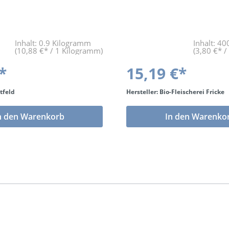
Inhalt:
0.9 Kilogramm
Inhalt:
40
(10,88 €* / 1 Kilogramm)
(3,80 €* 
*
15,19 €*
tfeld
Hersteller: Bio-Fleischerei Fricke
n den Warenkorb
In den Warenko
Brauchen Sie Hilfe?