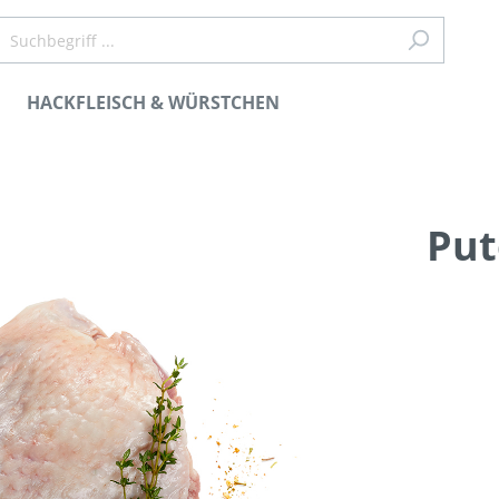
HACKFLEISCH & WÜRSTCHEN
h & Würstchen
hes Rind
Put
hes Rind