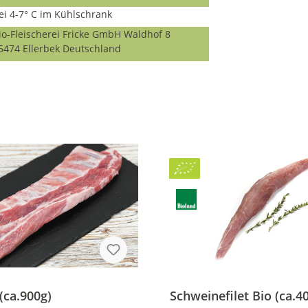
ei 4-7° C im Kühlschrank
io-Fleischerei Fricke GmbH Waldhof 8
5474 Ellerbek Deutschland
Bio
BLa
(ca.900g)
Schweinefilet Bio (ca.4