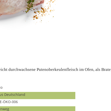
 leicht durchwachsene Putenoberkeulenfleisch im Ofen, als Brat
io
us Deutschland
E-ÖKO-006
inweg