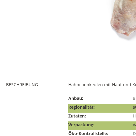
BESCHREIBUNG
Hähnchenkeulen mit Haut und Kn
Anbau:
B
Regionalität:
a
Zutaten:
H
Verpackung:
V
Öko-Kontrollstelle:
D