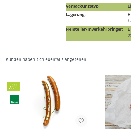
Verpackungstyp:
E
Lagerung:
B
h
Hersteller/Inverkehrbringer:
B
2
Kunden haben sich ebenfalls angesehen
Bio
BLa